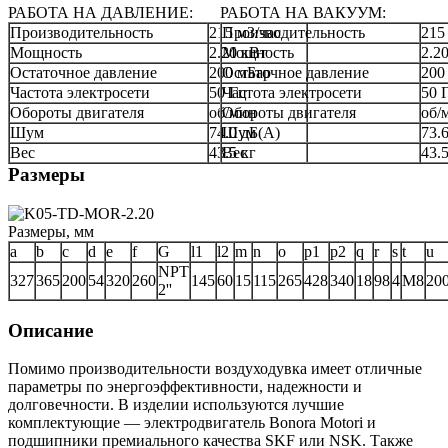
РАБОТА НА ДАВЛЕНИЕ:
РАБОТА НА ВАКУУМ:
Производительность
215 м3/час
Производительность
215
Мощность
2.20 кВт
Мощность
2.2
Остаточное давление
200 мБар
Остаточное давление
200
Частота электросети
50 Гц
Частота электросети
50 
Обороты двигателя
об/мин
Обороты двигателя
об/
Шум
74.0 дБ(А)
Шум
73.
Вес
43.5 кг
Вес
43.5
Размеры
Размеры, мм
a
b
c
d
e
f
G
l1
l2
m
n
o
p1
p2
q
r
s
t
u
NPT
327
365
200
54
320
260
145
60
15
115
265
428
340
18
98
4
M8
20
2''
Описание
Помимо производительности воздуходувка имеет отличные
параметры по энергоэффективности, надежности и
долговечности. В изделии используются лучшие
комплектующие — электродвигатель Bonora Motori и
подшипники премиального качества SKF или NSK. Также