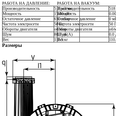
РАБОТА НА ДАВЛЕНИЕ:
РАБОТА НА ВАКУУМ:
Производительность
518 м3/час
Производительность
518
Мощность
15.00 кВт
Мощность
0.0
Остаточное давление
650 мБар
Остаточное давление
0 м
Частота электросети
50 Гц
Частота электросети
50 
Обороты двигателя
об/мин
Обороты двигателя
об/
Шум
80.3 дБ(А)
Шум
0.0
Вес
110.5 кг
Вес
110.
Размеры