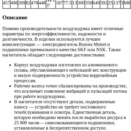
NPT
457
498
269
82
478
448
187
77.5
13
300
350
649
392
25
137
5
M8
3''
Описание
Помимо производительности воздуходувка имеет отличные
параметры по энергоэффективности, надежности и
долговечности. В изделии используются лучшие
комплектующие — электродвигатель Bonora Motori и
подшипники премиального качества SKF или NSK. Также
нагнетатель обладает следующими достоинствами:
Корпус воздуходувки изготовлен из алюминиевого
сплава, обуславливающего небольшой вес конструкции
и малую подверженность устройства коррозийным
процессам.
Рабочие колеса точно сбалансированы на производстве,
что исключает появление вибраций и пульсаций потока
при работе воздуходувки.
В нагнетателе отсутствуют детали, подверженные
износу — устройство не требует постоянного
техобслуживания и осмотра. Единственная деталь,
которую необходимо менять после выработки ресурса в
25 000 часов— самосмазывающиеся подшипники,
установленные в беспрепятственном доступе.