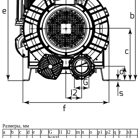
Размеры, мм
a
b
c
d
e
f
G
l1
l2
m
n
o
p1
p2
q
r
s
t